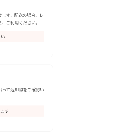
けます。配送の場合、レ
え、ご利用ください。
さい
）
沿って返却物をご確認い
します