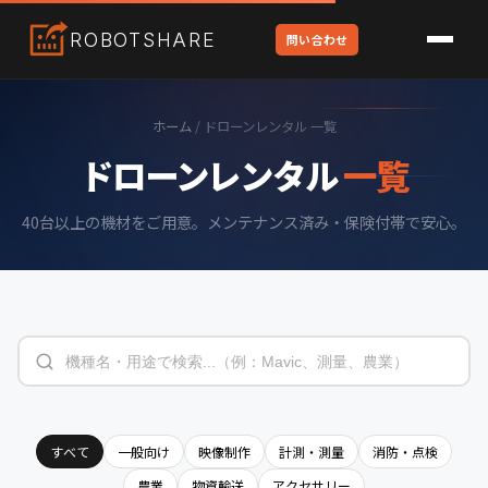
ROBOT
SHARE
問い合わせ
ホーム
/ ドローンレンタル 一覧
ドローンレンタル
一覧
40台以上の機材をご用意。メンテナンス済み・保険付帯で安心。
すべて
一般向け
映像制作
計測・測量
消防・点検
農業
物資輸送
アクセサリー