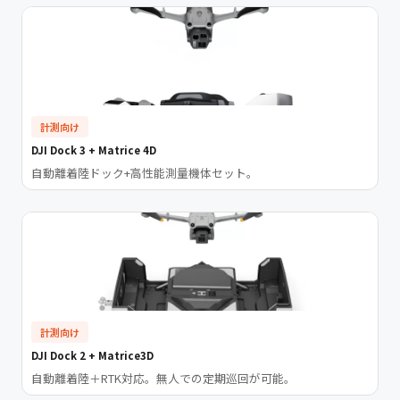
計測向け
DJI Dock 3 + Matrice 4D
自動離着陸ドック+高性能測量機体セット。
計測向け
DJI Dock 2 + Matrice3D
自動離着陸＋RTK対応。無人での定期巡回が可能。