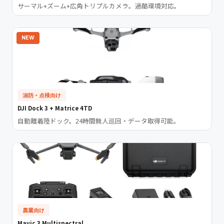
サーマル+ズーム+広角トリプルカメラ。過酷環境対応。
NEW
消防・点検向け
DJI Dock 3 + Matrice 4TD
自動離着陸ドック。24時間無人巡回・データ取得可能。
農業向け
Mavic 3 Multispectral