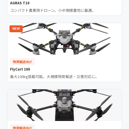
AGRAS T10
コンパクト農業用ドローン。小中規模農地に最適。
NEW
物資輸送向け
FlyCart 100
最大100kg搭載可能。大規模物資輸送・災害対応に。
物資輸送向け